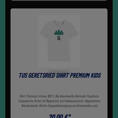
TUS GERETSRIED SHIRT PREMIUM KIDS
Shirt Premium Unisex 100% Bio-Baumwolle Normale Passform,
Eingesetzte Ärmel 1x1 Rippstrick am Halsausschnitt, Abgesetztes
Nackenband. Breite Doppelabsteppung an Ärmelenden und
unterem Saum
20,00 €*