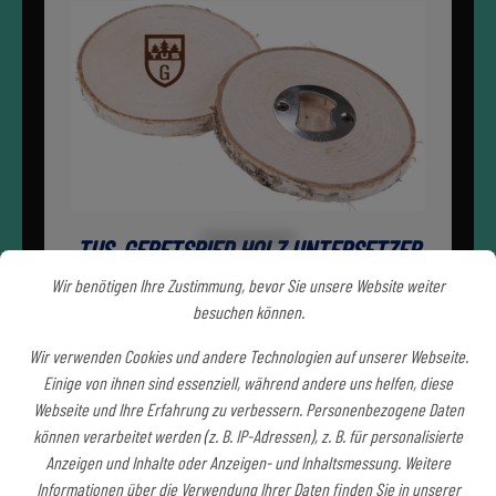
TUS_GERETSRIED HOLZ UNTERSETZER
MIT FLASCHENÖFFNER
Wir benötigen Ihre Zustimmung, bevor Sie unsere Website weiter
besuchen können.
Der Holz Untersetzer mit integriertem Flaschenöffner
Wir verwenden Cookies und andere Technologien auf unserer Webseite.
Einige von ihnen sind essenziell, während andere uns helfen, diese
Webseite und Ihre Erfahrung zu verbessern. Personenbezogene Daten
9,00 €*
können verarbeitet werden (z. B. IP-Adressen), z. B. für personalisierte
Anzeigen und Inhalte oder Anzeigen- und Inhaltsmessung. Weitere
JETZT SHOPPEN
Informationen über die Verwendung Ihrer Daten finden Sie in unserer