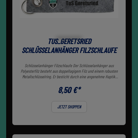
TUS_GERETSRIED
SCHLÜSSELANHÄNGER FILZSCHLAUFE
Schlüsselanhänger Filzschlaufe Der Schlüsselanhänger aus
Polyesterfilz besteht aus doppellagigem Filz und einem robusten
Metallschlüsselring. Er besticht durch eine angenehme Haptik,
passt in jede Hosentasche.Farbe: grau
8,50 €*
JETZT SHOPPEN