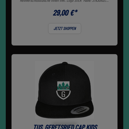
Reißverschlusstasche innen inkl. Logo Stick Maße: 37x30x12cm
Größen: onesize
29,00 €*
JETZT SHOPPEN
TUS_GERETSRIED CAP KIDS