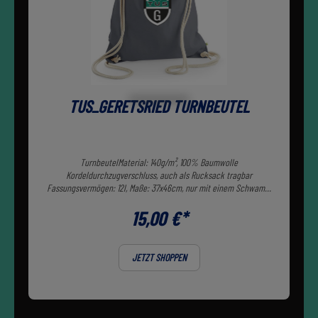
TUS_GERETSRIED TURNBEUTEL
TurnbeutelMaterial: 140g/m², 100% Baumwolle
Kordeldurchzugverschluss, auch als Rucksack tragbar
Fassungsvermögen: 12l, Maße: 37x46cm, nur mit einem Schwamm
reinigen, nicht waschen
15,00 €*
JETZT SHOPPEN