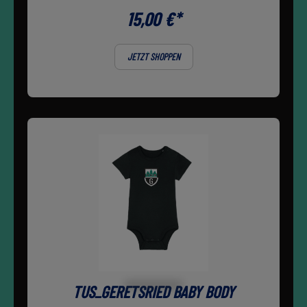
Druckknopf an Schulter für einfacheres Anziehen Schmale
15,00 €*
Doppelabsteppung an Ärmelsäumen und am unteren Saum
Oberstoff: Singlejersey, 100% gekämmte ringgesponnene Bio-
Baumwolle,
JETZT SHOPPEN
TUS_GERETSRIED BABY BODY