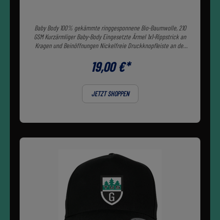
Baby Body 100% gekämmte ringgesponnene Bio-Baumwolle, 210
GSM Kurzärmliger Baby-Body Eingesetzte Ärmel 1x1-Rippstrick an
Kragen und Beinöffnungen Nickelfreie Druckknopfleiste an der
Schulter Nickelfreie Druckknöpfe im Schritt
19,00 €*
JETZT SHOPPEN