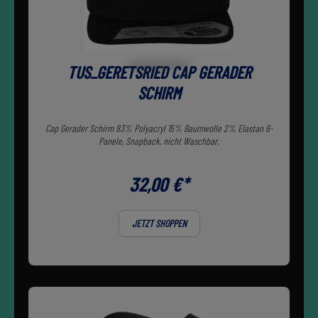
TUS_GERETSRIED CAP GERADER
SCHIRM
Cap Gerader Schirm 83% Polyacryl 15% Baumwolle 2% Elastan 6-
Panele, Snapback, nicht Waschbar.
32,00 €*
JETZT SHOPPEN