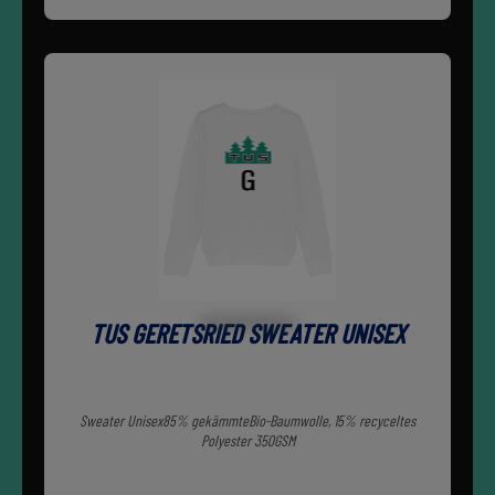
TUS GERETSRIED SWEATER UNISEX
Sweater Unisex85% gekämmteBio-Baumwolle, 15% recyceltes
Polyester 350GSM