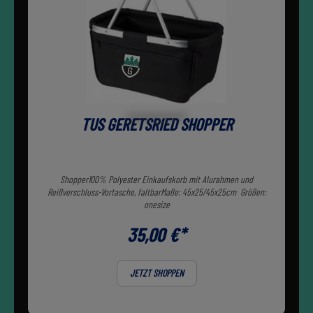
TUS GERETSRIED SHOPPER
Shopper100% Polyester Einkaufskorb mit Alurahmen und
Reißverschluss-Vortasche, faltbarMaße: 45x25/45x25cm Größen:
onesize
35,00 €*
JETZT SHOPPEN