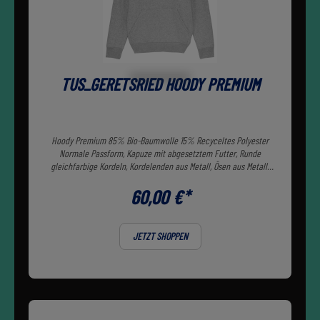
TUS_GERETSRIED HOODY PREMIUM
Hoody Premium 85% Bio-Baumwolle 15% Recyceltes Polyester
Normale Passform, Kapuze mit abgesetztem Futter, Runde
gleichfarbige Kordeln, Kordelenden aus Metall, Ösen aus Metall.
Kängurutasche. 350 GSM
60,00 €*
JETZT SHOPPEN