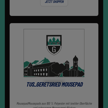
JETZT SHOPPEN
TUS_GERETSRIED MOUSEPAD
MousepadMousepads aus 100 % Polyester mit textiler Oberfläche
und schwarzem Moosgummi-Rücken