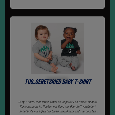
TUS_GERETSRIED BABY T-SHIRT
Baby-T-Shirt Eingesetzte Ärmel 1x1-Rippstrick an Halsausschnitt
Halsausschnitt im Nacken mit Band aus Oberstoff versäubert
Knopfleiste mit 1 gleichfarbigen Druckknopf und 1 verdeckten