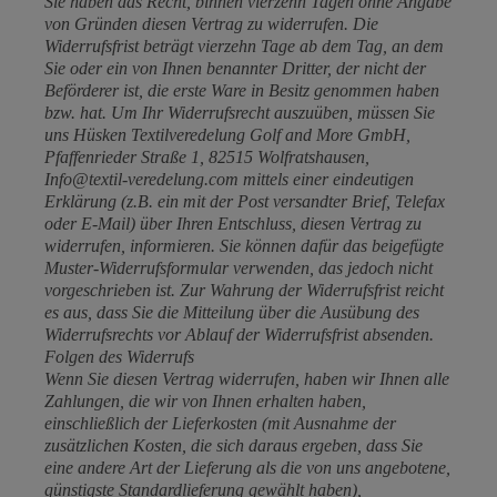
Sie haben das Recht, binnen vierzehn Tagen ohne Angabe
von Gründen diesen Vertrag zu widerrufen. Die
Widerrufsfrist beträgt vierzehn Tage ab dem Tag, an dem
Sie oder ein von Ihnen benannter Dritter, der nicht der
Beförderer ist, die erste Ware in Besitz genommen haben
bzw. hat. Um Ihr Widerrufsrecht auszuüben, müssen Sie
uns Hüsken Textilveredelung Golf and More GmbH,
Pfaffenrieder Straße 1, 82515 Wolfratshausen,
Info@textil-veredelung.com mittels einer eindeutigen
Erklärung (z.B. ein mit der Post versandter Brief, Telefax
oder E-Mail) über Ihren Entschluss, diesen Vertrag zu
widerrufen, informieren. Sie können dafür das beigefügte
Muster-Widerrufsformular verwenden, das jedoch nicht
vorgeschrieben ist. Zur Wahrung der Widerrufsfrist reicht
es aus, dass Sie die Mitteilung über die Ausübung des
Widerrufsrechts vor Ablauf der Widerrufsfrist absenden.
Folgen des Widerrufs
Wenn Sie diesen Vertrag widerrufen, haben wir Ihnen alle
Zahlungen, die wir von Ihnen erhalten haben,
einschließlich der Lieferkosten (mit Ausnahme der
zusätzlichen Kosten, die sich daraus ergeben, dass Sie
eine andere Art der Lieferung als die von uns angebotene,
günstigste Standardlieferung gewählt haben),