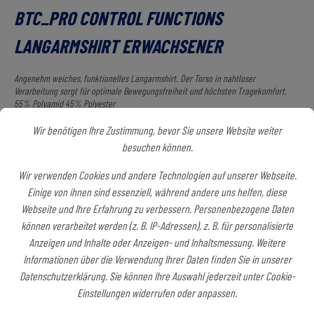
BTC_PRO CONTROL FUNCTIONS
LANGARMSHIRT ERWACHSENER
Angenehm weiches, funktionelles Langarmshirt. Der Torso in nahtloser
Verarbeitung sorgt für optimale Bewegungsfreiheit und höchsten Tragekomfort.
55% Polyamid 45% Polyester
Wir benötigen Ihre Zustimmung, bevor Sie unsere Website weiter
Art.-Nr.:
BTC_1906729M.1
besuchen können.
24,00 €*
Wir verwenden Cookies und andere Technologien auf unserer Webseite.
Preise inkl. MwSt. zzgl. Versandkosten
Einige von ihnen sind essenziell, während andere uns helfen, diese
Webseite und Ihre Erfahrung zu verbessern. Personenbezogene Daten
Sofort verfügbar, Lieferzeit: ca. 14-18 Tage
können verarbeitet werden (z. B. IP-Adressen), z. B. für personalisierte
Anzeigen und Inhalte oder Anzeigen- und Inhaltsmessung. Weitere
Textilien Erwachsene
Informationen über die Verwendung Ihrer Daten finden Sie in unserer
Datenschutzerklärung. Sie können Ihre Auswahl jederzeit unter Cookie-
XS
S
M
L
XL
XXL
Einstellungen widerrufen oder anpassen.
3XL