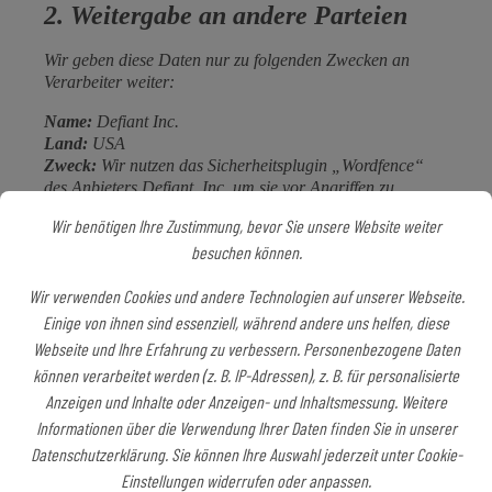
2. Weitergabe an andere Parteien
Wir geben diese Daten nur zu folgenden Zwecken an
Verarbeiter weiter:
Name:
Defiant Inc.
Land:
USA
Zweck:
Wir nutzen das Sicherheitsplugin „Wordfence“
des Anbieters Defiant, Inc, um sie vor Angriffen zu
schützen.
Wir benötigen Ihre Zustimmung, bevor Sie unsere Website weiter
Name:
1&1 IONOS SE, Elgendorfer Straße 57, D –
besuchen können.
56410 Montabaur
Land:
Deutschland
Wir verwenden Cookies und andere Technologien auf unserer Webseite.
Zweck:
Diese Website wird bei einem externen
Dienstleister gehostet (Hoster). Personenbezogenen
Einige von ihnen sind essenziell, während andere uns helfen, diese
Daten, die auf dieser Website erfasst werden, werden auf
Webseite und Ihre Erfahrung zu verbessern. Personenbezogene Daten
den Servern des Hosters gespeichert.
können verarbeitet werden (z. B. IP-Adressen), z. B. für personalisierte
Name:
1&1 Web Analytics
Anzeigen und Inhalte oder Anzeigen- und Inhaltsmessung. Weitere
Land:
Deutschland
Informationen über die Verwendung Ihrer Daten finden Sie in unserer
Zweck:
Diese Website nutzt die Analysedienste von 1&1-
Webanalytics. Anbieter ist die 1&1 IONOS SE,
Datenschutzerklärung. Sie können Ihre Auswahl jederzeit unter Cookie-
Elgendorfer Straße 57, D – 56410 Montabaur.
Einstellungen widerrufen oder anpassen.