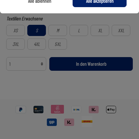
Alle ablehnen
Alle akzeptieren
grey
Textilien Erwachsene
XS
S
M
L
XL
XXL
3XL
4XL
5XL
In den Warenkorb