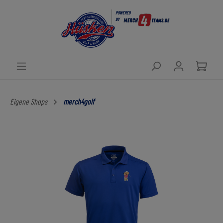
POWERED
BY
Eigene Shops
merch4golf