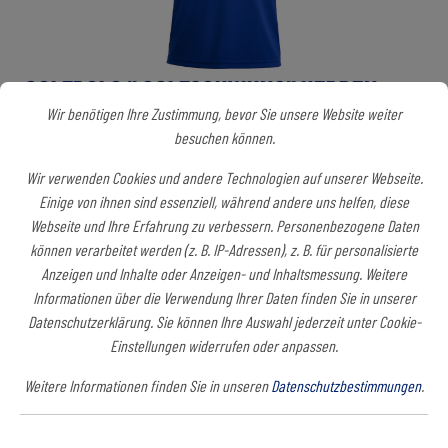
GOLFPOLO " GOLFSCHWUNG" HERREN
Wir benötigen Ihre Zustimmung, bevor Sie unsere Website weiter
Kelowna Polo Men´s Ein klassisches Funktionspolo mit UV-Schutz und sportlichen
besuchen können.
Schnitt. Dieses bequeme Kurzarm-Poloshirt fühlt sich super weich an und hat einen
effizienten Feuchtigkeitstransport. Lässiger Look mit geripptem Kragen und 3
Wir verwenden Cookies und andere Technologien auf unserer Webseite.
Knöpfen. UVP
Einige von ihnen sind essenziell, während andere uns helfen, diese
Webseite und Ihre Erfahrung zu verbessern. Personenbezogene Daten
Art.-Nr.:
M4G_354400_S.30
können verarbeitet werden (z. B. IP-Adressen), z. B. für personalisierte
Anzeigen und Inhalte oder Anzeigen- und Inhaltsmessung. Weitere
40,00 €*
Informationen über die Verwendung Ihrer Daten finden Sie in unserer
Preise inkl. MwSt. zzgl. Versandkosten
Datenschutzerklärung. Sie können Ihre Auswahl jederzeit unter Cookie-
Einstellungen widerrufen oder anpassen.
Sofort verfügbar, Lieferzeit: ca. 14-18 Tage
Weitere Informationen finden Sie in unseren
Datenschutzbestimmungen
.
Farben
Pink Mist
Neon Cerise
Green
Dark Navy